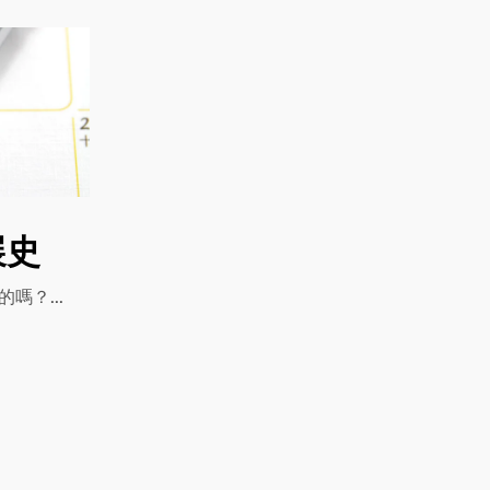
展史
嗎？...